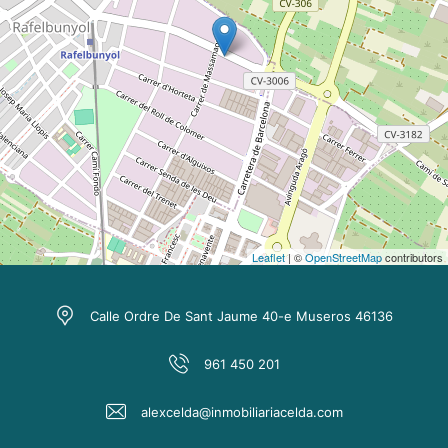
Leaflet
| ©
OpenStreetMap
contributors
Calle Ordre De Sant Jaume 40-e Museros 46136
961 450 201
alexcelda@inmobiliariacelda.com