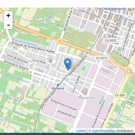
+
-
Leaflet
| ©
OpenStreetMap
contributors