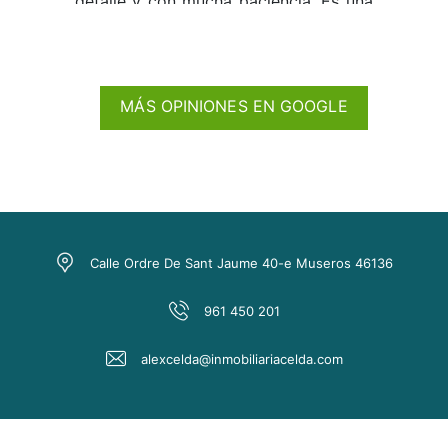
detalle y con mucha paciencia. Es una
persona con un corazón enorme, y
tanto Alberto como yo le estamos
profundamente agradecidos.
MÁS OPINIONES EN GOOGLE
Calle Ordre De Sant Jaume 40-e Museros 46136
961 450 201
alexcelda@inmobiliariacelda.com