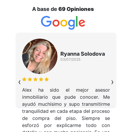
A base de
69 Opiniones
Ryanna Solodova
03/07/2025
E
q
‹
›
t
p
Alex ha sido el mejor asesor
s
inmobiliario que pude conocer. Me
pr
ayudó muchísimo y supo transmitirme
tranquilidad en cada etapa del proceso
de compra del piso. Siempre se
esforzó por explicarme todo con