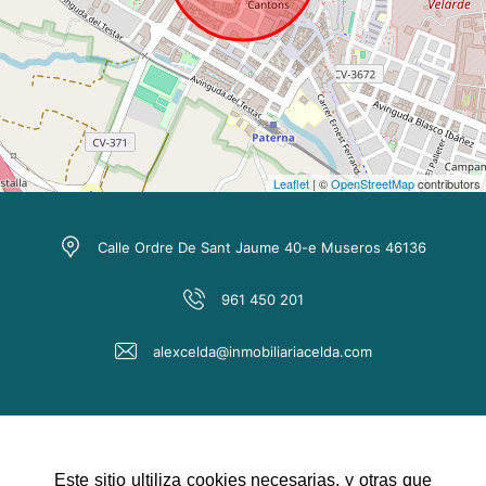
Leaflet
| ©
OpenStreetMap
contributors
Calle Ordre De Sant Jaume 40-e Museros 46136
961 450 201
alexcelda@inmobiliariacelda.com
Este sitio ultiliza cookies necesarias, y otras que